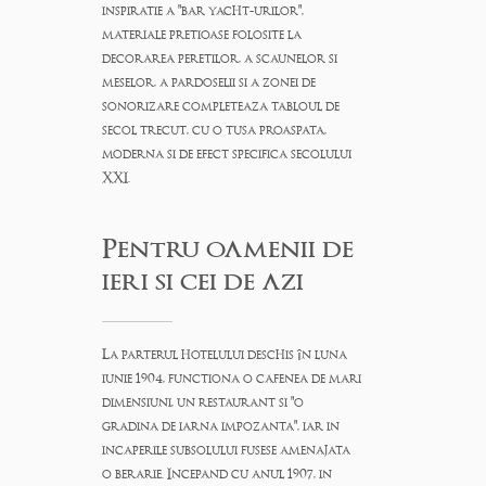
inspiratie a "bar yacht-urilor",
materiale pretioase folosite la
decorarea peretilor, a scaunelor si
meselor, a pardoselii si a zonei de
sonorizare completeaza tabloul de
secol trecut, cu o tusa proaspata,
moderna si de efect specifica secolului
XXI.
Pentru oamenii de
ieri si cei de azi
La parterul hotelului deschis în luna
iunie 1904, functiona o cafenea de mari
dimensiuni, un restaurant si "o
gradina de iarna impozanta", iar in
incaperile subsolului fusese amenajata
o berarie. Incepand cu anul 1907, in