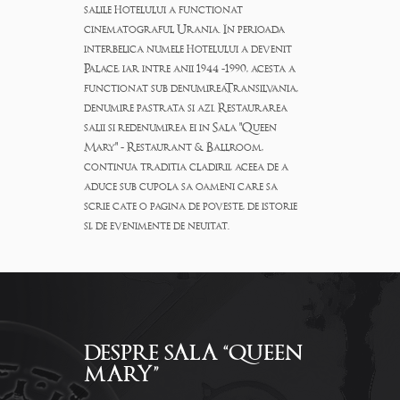
salile hotelului a functionat
cinematograful Urania. In perioada
interbelica numele hotelului a devenit
Palace, iar intre anii 1944 -1990, acesta a
functionat sub denumireaTransilvania,
denumire pastrata si azi. Restaurarea
salii si redenumirea ei in Sala "Queen
Mary" - Restaurant & Ballroom,
continua traditia cladirii, aceea de a
aduce sub cupola sa oameni care sa
scrie cate o pagina de poveste, de istorie
si, de evenimente de neuitat.
DESPRE SALA “QUEEN
MARY”