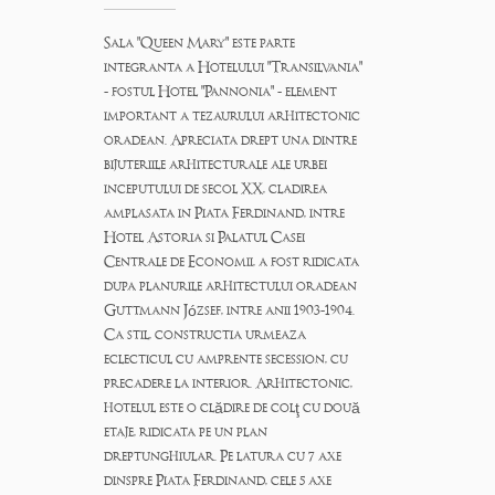
Sala "Queen Mary" este parte
integranta a Hotelului "Transilvania"
- fostul Hotel "Pannonia" - element
important a tezaurului arhitectonic
oradean. Apreciata drept una dintre
bijuteriile arhitecturale ale urbei
inceputului de secol XX, cladirea
amplasata in Piata Ferdinand, intre
Hotel Astoria si Palatul Casei
Centrale de Economii, a fost ridicata
dupa planurile arhitectului oradean
Guttmann József, intre anii 1903-1904.
Ca stil, constructia urmeaza
eclecticul cu amprente secession, cu
precadere la interior. Arhitectonic,
hotelul este o clădire de colţ cu două
etaje, ridicata pe un plan
dreptunghiular. Pe latura cu 7 axe
dinspre Piata Ferdinand, cele 5 axe