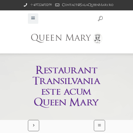
+40722403209
Contact@SalaQueenMary.ro
Restaurant
Transilvania
este acum
Queen Mary