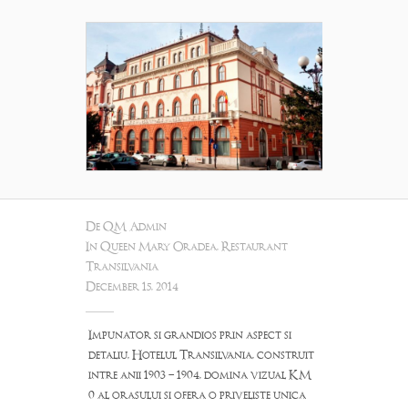
De
QM Admin
In
Queen Mary Oradea
,
Restaurant
Transilvania
December 15, 2014
Impunator si grandios prin aspect si
detaliu, Hotelul Transilvania, construit
intre anii 1903 – 1904, domina vizual KM
0 al orasului si ofera o priveliste unica