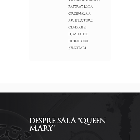
pastrat linia
originala a
arhitecturii
cladirii si
elementele
definitorii.
Felicitari.
DESPRE SALA “QUEEN
MARY”