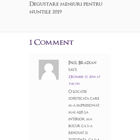
Degustare meniuri pentru
nuntile 2019
1 Comment
Paul Bradian
says:
December 15, 2014 at
5:46 pm
O locatie
sofisticata care
m-a impresionat,
mai ales la
interior, ma
bucur ca s-a
renovat si
totodata, ca s-a