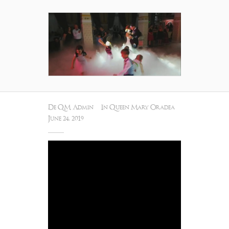
De
QM Admin
In
Queen Mary Oradea
June 24, 2019