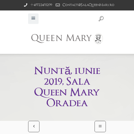
+40722403209
Contact@SalaQueenMary.ro
Nuntă, iunie
2019, Sala
Queen Mary
Oradea