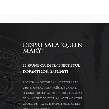
DESPRE SALA “QUEEN
MARY”
se spune ca detine secretul
dorintelor implinite.
Locatia - mostenire a unei epoci care
defineste realitatea arhitecturala si
decorul pretios al interioarelor secession
de la inceput de secol XX - ofera cadrul
perfect pentru evenimente memorabile,