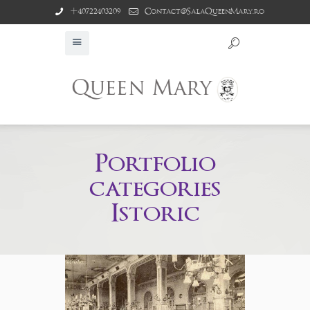
+40722403209
Contact@SalaQueenMary.ro
Portfolio
categories
Istoric