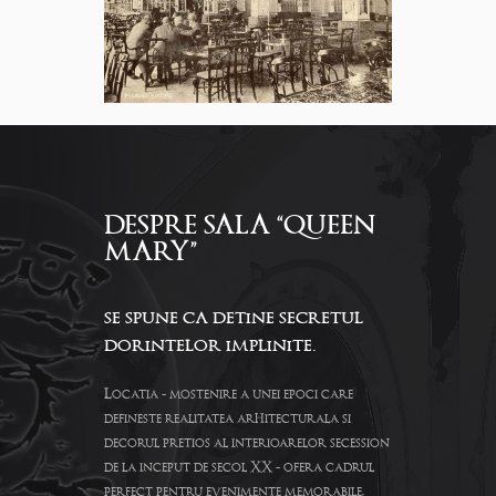
DESPRE SALA “QUEEN
MARY”
se spune ca detine secretul
dorintelor implinite.
Locatia - mostenire a unei epoci care
defineste realitatea arhitecturala si
decorul pretios al interioarelor secession
de la inceput de secol XX - ofera cadrul
perfect pentru evenimente memorabile,