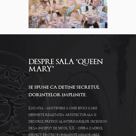
DESPRE SALA “QUEEN
MARY”
se spune ca detine secretul
dorintelor implinite.
Locatia - mostenire a unei epoci care
defineste realitatea arhitecturala si
decorul pretios al interioarelor secession
de la inceput de secol XX - ofera cadrul
perfect pentru evenimente memorabile,