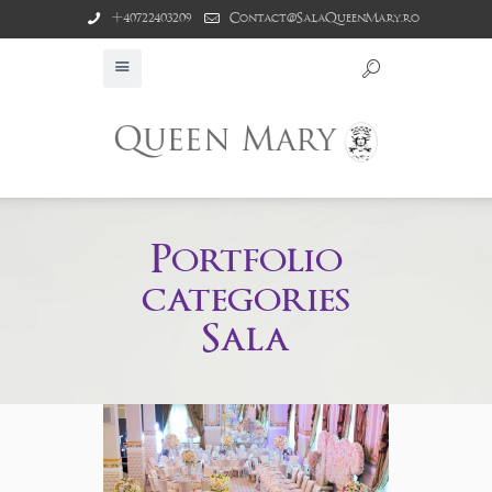
+40722403209
Contact@SalaQueenMary.ro
Portfolio
categories
Sala